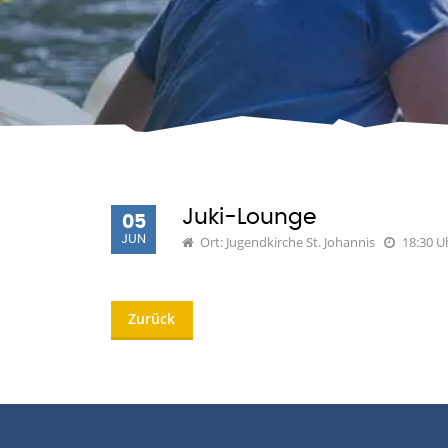
Juki-Lounge
05
JUN
Ort: Jugendkirche St. Johannis
18:30 U
Zurück