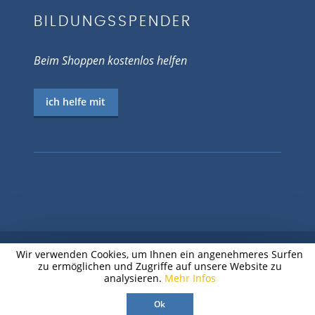
BILDUNGSSPENDER
Beim Shoppen kostenlos helfen
ich helfe mit
Wir verwenden Cookies, um Ihnen ein angenehmeres Surfen
zu ermöglichen und Zugriffe auf unsere Website zu
© 2026 EV.-LUTH. JUGENDPFARRAMT
analysieren.
Mehr Infos
CHEMNITZ
Ok